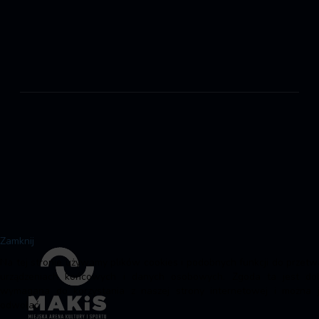
Zamknij
Na tej stronie używamy plików cookies i podobnych funkcji do przetwa
urządzeniach końcowych i danych osobowych. Zgoda ta jest dob
wymagana do korzystania z naszej strony internetowej i można j
odwołać.