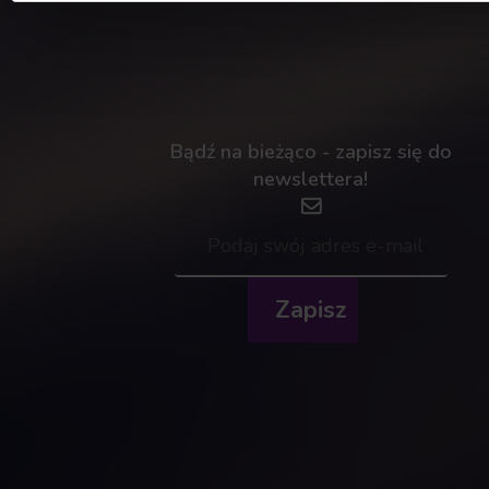
Bądź na bieżąco - zapisz się do
newslettera!