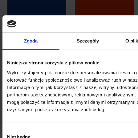
16
20
Zgoda
Szczegóły
O pli
SIERPNIA 2026
SIERPNIA 2026
ŁKS Łódź -
Moto Polówka
Niniejsza strona korzysta z plików cookie
Bruk-Bet
2026 – „Shrek
Wykorzystujemy pliki cookie do spersonalizowania treści i r
Termalica
2”
oferować funkcje społecznościowe i analizować ruch w nasze
Informacje o tym, jak korzystasz z naszej witryny, udostęp
partnerom społecznościowym, reklamowym i analitycznym. 
mogą połączyć te informacje z innymi danymi otrzymanymi o
uzyskanymi podczas korzystania z ich usług.
23
SIERPNIA 2026
Wybór
Niezbędne