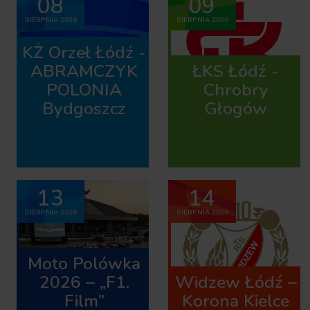
08
09
SIERPNIA 2026
SIERPNIA 2026
KŻ Orzeł Łódź -
ABRAMCZYK
ŁKS Łódź -
POLONIA
Chrobry
Bydgoszcz
Głogów
13
14
SIERPNIA 2026
SIERPNIA 2026
Moto Polówka
2026 – „F1.
Widzew Łódź –
Film”
Korona Kielce