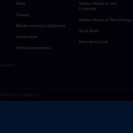
Bilety
Stadion Miejski al. Unii
Lubelskiej
Parking
Stadion Miejski al. Piłsudskiego
Biuletyn Informacji Publicznej
Sport Arena
Galeria sław
Moto Arena Łódź
Polityka prywatności
Zamknij
Na tej stronie używamy plików cookies i podobnych funkcji do przet
strony internetowej i można ją w każdej chwili odwołać.
Polityka prywatności