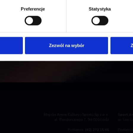
Preferencje
Statystyka
 się do newslettera!
Zezwól na wybór
Z
Miejska Arena Kultury i Sportu Sp z o.o.
Sport Ar
al. Bandurskiego 7, 94-020 Łódź
al. Unii 
Portiernia:
(42) 272 15 05
Portierni