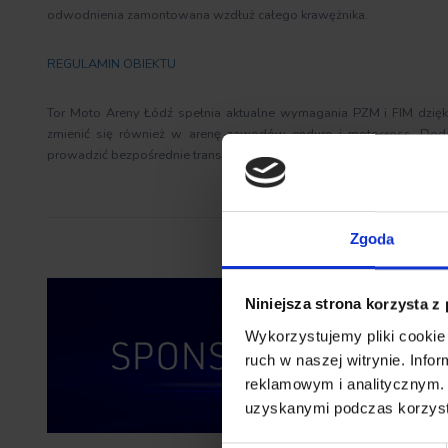
odwodnienia zamontowana wzdłuż całego krawężnika.
REGULAMIN OBIEKTU
Tor Moto Areny Łódź spełnia aktualne wymagania PZM i FIM dzię
zmienić się również w arenę zawodów enduro i motocross. Dodat
prowadzić bezpośrednie transmisje telewizyjne również w systemie
Zgoda
Niniejsza strona korzysta z
Wykorzystujemy pliki cookie 
ruch w naszej witrynie. Inf
reklamowym i analitycznym. 
uzyskanymi podczas korzysta