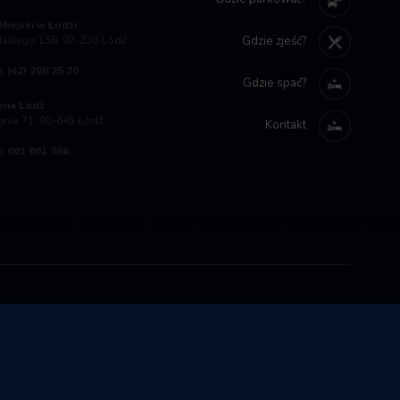
Miejski w Łodzi
Gdzie zjeść?
udskiego 138, 92-230 Łódź
a:
(42) 208 25 20
Gdzie spać?
ena Łódź
rpnia 71, 90-645 Łódź
Kontakt
a:
661 661 386
goda ta jest dobrowolna, nie jest wymagana do korzystania z naszej