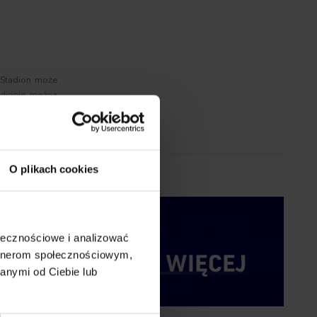
 Stadion może
adionie można
O plikach cookies
ołecznościowe i analizować
artnerom społecznościowym,
anymi od Ciebie lub