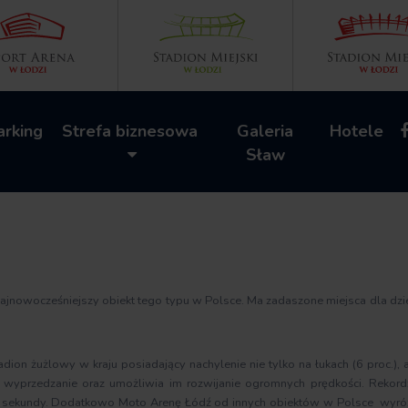
arking
Strefa biznesowa
Galeria
Hotele
Sław
ajnowocześniejszy obiekt tego typu w Polsce. Ma zadaszone miejsca dla dzie
on żużlowy w kraju posiadający nachylenie nie tylko na łukach (6 proc.), 
wyprzedzanie oraz umożliwia im rozwijanie ogromnych prędkości. Rekordzi
84 sekundy. Dodatkowo Moto Arenę Łódź od innych obiektów w Polsce wyróżn