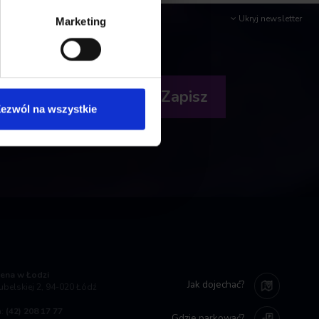
Ukryj newsletter
Marketing
ezwól na wszystkie
ena w Łodzi
Jak dojechać?
Lubelskiej 2, 94-020 Łódź
a:
(42) 208 17 77
Gdzie parkować?