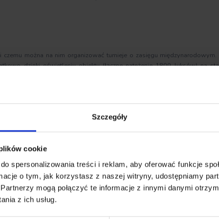
ki czemu można na nim organizować turnieje o zasięgu międzynarodowym.
kowo dzięki oświetleniu obiektu (łączne natężenie 1800 luksów) na st
 HD.
Szczegóły
 plików cookie
do spersonalizowania treści i reklam, aby oferować funkcje sp
ormacje o tym, jak korzystasz z naszej witryny, udostępniamy p
Partnerzy mogą połączyć te informacje z innymi danymi otrzym
nia z ich usług.