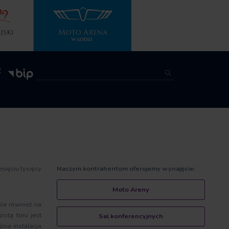
sięciu tysięcy
Naszym kontrahentom oferujemy wynajęcie:
Moto Areny
ale również na
stą toru jest
Sal konferencyjnych
ia instalacja