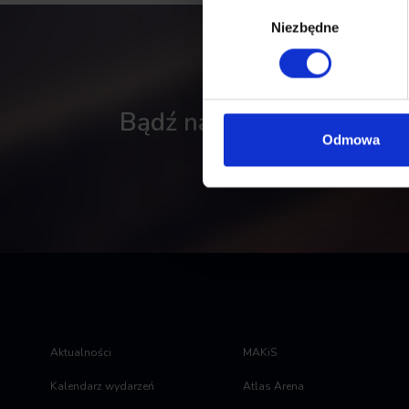
Wybór
Niezbędne
zgody
Bądź na bieżąco - zapisz
Odmowa
Aktualności
MAKiS
Kalendarz wydarzeń
Atlas Arena