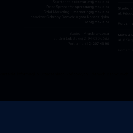
Sekretariat:
sekretariat@makis.pl
Dział Sprzedaży:
sprzedaz@makis.pl
Stadion 
Dział Marketingu:
marketing@makis.pl
al. Piłs
Inspektor Ochrony Danych: Agata Kołodziejska
-
ido@makis.pl
Portierni
Stadion Miejski w Łodzi
Moto Ar
al. Unii Lubelskiej 2, 94-020 Łódź
ul. 6 Sie
Portiernia:
(42) 207 43 90
Portierni
warzania informacji o urządzeniach końcowych i danych osobowych. Z
© 2026
MAKiS
- Wszelkie prawa zastrzeżone