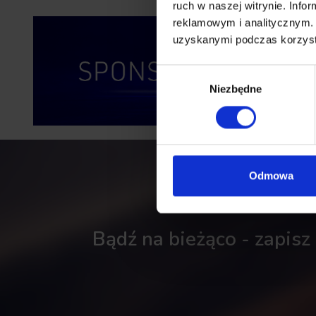
ruch w naszej witrynie. Inf
reklamowym i analitycznym. 
uzyskanymi podczas korzysta
Wybór
Niezbędne
zgody
Odmowa
Bądź na bieżąco - zapisz