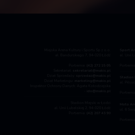
Miejska Arena Kultury i Sportu Sp z o.o.
Sport Ar
al. Bandurskiego 7, 94-020 Łódź
al. Unii 
Portiernia:
(42) 272 15 05
Portierni
Sekretariat:
sekretariat@makis.pl
Dział Sprzedaży:
sprzedaz@makis.pl
Stadion 
Dział Marketingu:
marketing@makis.pl
al. Piłs
Inspektor Ochrony Danych: Agata Kołodziejska
-
ido@makis.pl
Portierni
Stadion Miejski w Łodzi
Moto Ar
al. Unii Lubelskiej 2, 94-020 Łódź
ul. 6 Sie
Portiernia:
(42) 207 43 90
Portierni
warzania informacji o urządzeniach końcowych i danych osobowych. Z