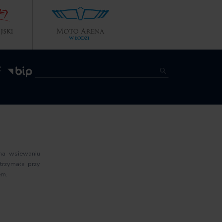
 na wsiewaniu
trzymała przy
em.