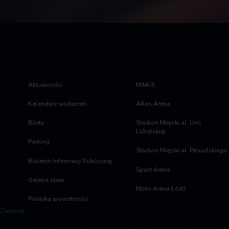
Aktualności
MAKiS
Kalendarz wydarzeń
Atlas Arena
Bilety
Stadion Miejski al. Unii
Lubelskiej
Parking
Stadion Miejski al. Piłsudskiego
Biuletyn Informacji Publicznej
Sport Arena
Galeria sław
Moto Arena Łódź
Polityka prywatności
Zamknij
Na tej stronie używamy plików cookies i podobnych funkcji do przet