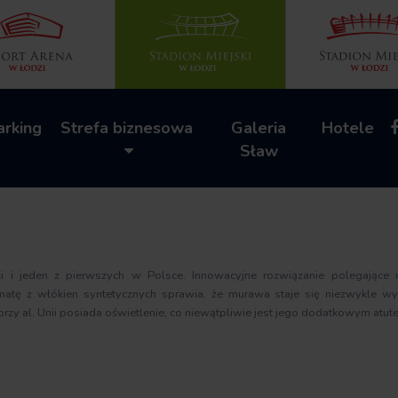
arking
Strefa biznesowa
Galeria
Hotele
Sław
zi i jeden z pierwszych w Polsce. Innowacyjne rozwiązanie polegające
atę z włókien syntetycznych sprawia, że murawa staje się niezwykle wy
zy al. Unii posiada oświetlenie, co niewątpliwie jest jego dodatkowym atut