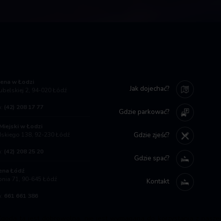
ena w Łodzi
Jak dojechać?
Lubelskiej 2, 94-020 Łódź
a:
(42) 208 17 77
Gdzie parkować?
Miejski w Łodzi
Gdzie zjeść?
udskiego 138, 92-230 Łódź
a:
(42) 208 25 20
Gdzie spać?
ena Łódź
rpnia 71, 90-645 Łódź
Kontakt
a:
661 661 386
goda ta jest dobrowolna, nie jest wymagana do korzystania z naszej