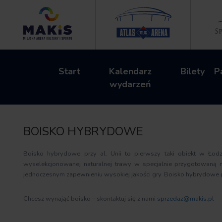
Start
Kalendarz
Bilety
P
wydarzeń
BOISKO HYBRYDOWE
Boisko hybrydowe przy al. Unii to pierwszy taki obiekt w Łod
wyselekcjonowanej naturalnej trawy w specjalnie przygotowaną m
jednoczesnym zapewnieniu wysokiej jakości gry. Boisko hybrydowe pr
Chcesz wynająć boisko – skontaktuj się z nami
sprzedaz@makis.pl