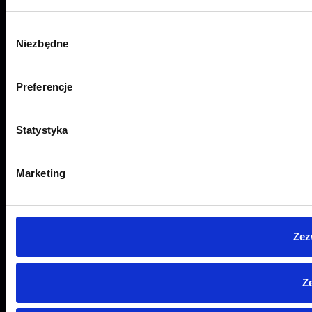
Wybór
Niezbędne
zgody
Preferencje
Statystyka
Marketing
Zez
Z