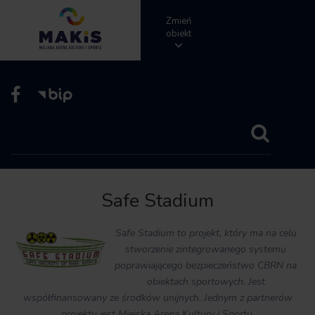
Zmień
obiekt
Safe Stadium
Safe Stadium to projekt, który ma na celu
stworzenie zintegrowanego systemu
poprawiającego bezpieczeństwo CBRN na
obiektach sportowych. Jest
współfinansowany ze środków unijnych. Jednym z partnerów
projektu jest Miejska Arena Kultury i Sportu.