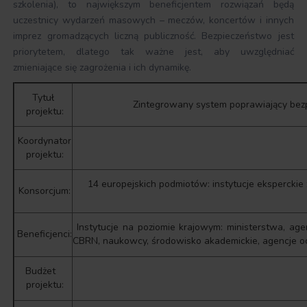
szkolenia), to największym beneficjentem rozwiązań będą
uczestnicy wydarzeń masowych – meczów, koncertów i innych
imprez gromadzących liczną publiczność. Bezpieczeństwo jest
priorytetem, dlatego tak ważne jest, aby uwzględniać
zmieniające się zagrożenia i ich dynamikę.
Tytuł
Zintegrowany system poprawiający be
projektu:
Koordynator
projektu:
14 europejskich podmiotów: instytucje eksperckie 
Konsorcjum:
Instytucje na poziomie krajowym: ministerstwa, agen
Beneficjenci:
CBRN, naukowcy, środowisko akademickie, agencje oc
Budżet
projektu: