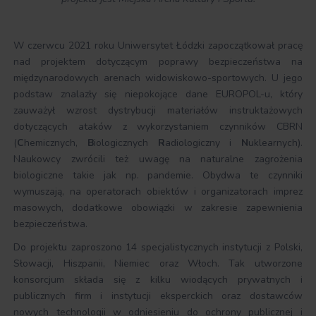
W czerwcu 2021 roku Uniwersytet Łódzki zapoczątkował pracę
nad projektem dotyczącym poprawy bezpieczeństwa na
międzynarodowych arenach widowiskowo-sportowych. U jego
podstaw znalazły się niepokojące dane EUROPOL-u, który
zauważył wzrost dystrybucji materiałów instruktażowych
dotyczących ataków z wykorzystaniem czynników CBRN
(
C
hemicznych,
B
iologicznych
R
adiologiczny i
N
uklearnych).
Naukowcy zwrócili też uwagę na naturalne zagrożenia
biologiczne takie jak np. pandemie. Obydwa te czynniki
wymuszają, na operatorach obiektów i organizatorach imprez
masowych, dodatkowe obowiązki w zakresie zapewnienia
bezpieczeństwa.
Do projektu zaproszono 14 specjalistycznych instytucji z Polski,
Słowacji, Hiszpanii, Niemiec oraz Włoch. Tak utworzone
konsorcjum składa się z kilku wiodących prywatnych i
publicznych firm i instytucji eksperckich oraz dostawców
nowych technologii w odniesieniu do ochrony publicznej i