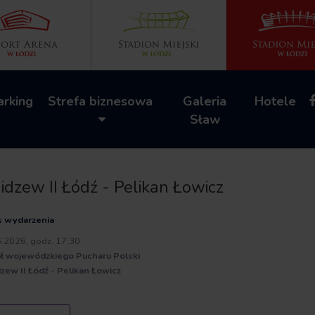
arking
Strefa biznesowa
Galeria
Hotele
Sław
dzew II Łódź - Pelikan Łowicz
s wydarzenia
6.2026, godz. 17:30
ał wojewódzkiego Pucharu Polski
zew II Łódź - Pelikan Łowicz