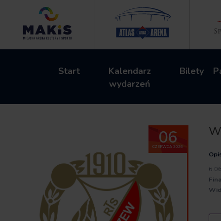
Start
Kalendarz
Bilety
P
wydarzeń
Wi
06
CZERWCA 2026
Opi
6.0
Fin
Wid