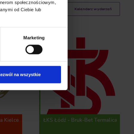
artnerom społecznościowym,
Kalendarz wydarzeń
anymi od Ciebie lub
16
Marketing
SIERPNIA 2026
ezwól na wszystkie
 Kielce
ŁKS Łódź - Bruk-Bet Termalica