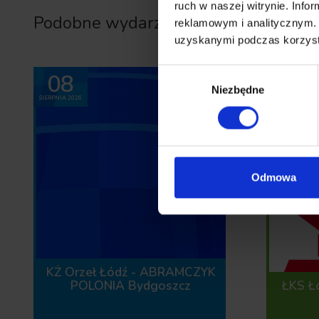
ruch w naszej witrynie. Inf
Podobne wydarzenia
reklamowym i analitycznym. 
uzyskanymi podczas korzysta
Wybór
08
09
Niezbędne
zgody
SIERPNIA 2026
SIERPNIA 2026
Odmowa
KŻ Orzeł Łódź - ABRAMCZYK
POLONIA Bydgoszcz
ŁKS Ł