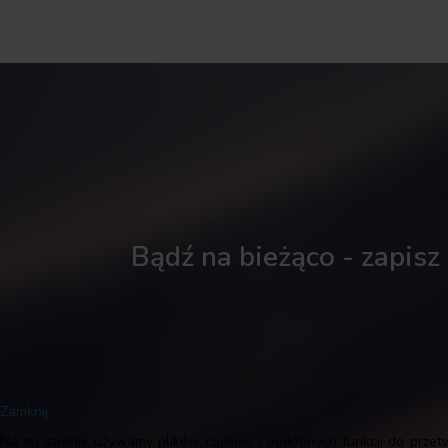
Bądź na bieżąco - zapisz
Zamknij
Na tej stronie używamy plików cookies i podobnych funkcji do przet