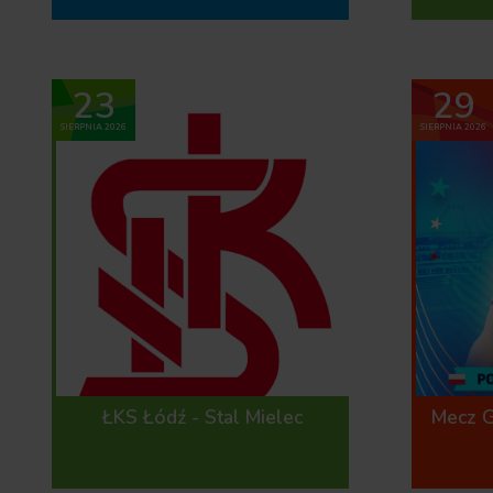
23
29
SIERPNIA 2026
SIERPNIA 2026
ŁKS Łódź - Stal Mielec
Mecz G