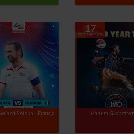
17
PAŹDZIERNIKA 2026
wiazd Polska - Francja
Harlem Globetrot