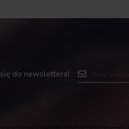
 się do newslettera!
warzania informacji o urządzeniach końcowych i danych osobowych. Z