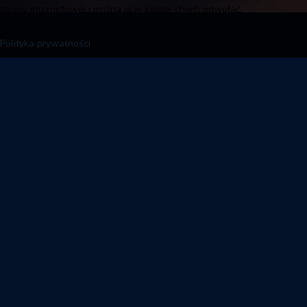
strony internetowej i można ją w każdej chwili odwołać.
Polityka prywatności
Aktualności
MAKiS
Kalendarz wydarzeń
Atlas Arena
Bilety
Stadion Miejski al. Unii
Lubelskiej
Parking
Stadion Miejski al. Piłsudskiego
Biuletyn Informacji Publicznej
Sport Arena
Galeria sław
Moto Arena Łódź
Polityka prywatności