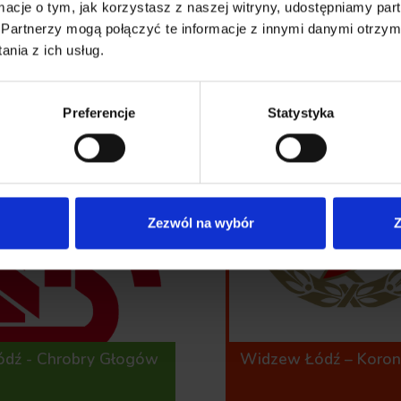
ormacje o tym, jak korzystasz z naszej witryny, udostępniamy p
Partnerzy mogą połączyć te informacje z innymi danymi otrzym
nia z ich usług.
14
Preferencje
Statystyka
SIERPNIA 2026
Zezwól na wybór
Z
ódź - Chrobry Głogów
Widzew Łódź – Korona